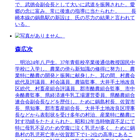
で、武徳会副会長として大いに武道を振興された。愛
郷の念に富み、常に後進の指導に当たられた。 長
崎本線の鍋島駅の新設は、氏の尽力の結果と言われて
いる。
森広次
明治24年八戸生。37年青藍校卒業後通信教授国民中
学校に入学し、農業の傍ら新知識の修得に努力し、農
業特に酪農の開発と振興に献身した。其の間、村農会
総代及評議員、村会議員、農協監事、大井手土地改良
区総代、村畜産組合評議員、郡市酪農組合監事、市中
央酪農監事、県経済連牛乳工場運営委員、県酪農組合
連合会副会長などを歴任し、ために鍋島村長、佐賀市
長、県知事、郡市畜産組合長、大井手土地改良区理事
長などから表彰状を受け多年の村治、産業特に酪農に
対す功績をたたえられた。昭和12年当時物資不足にて
特に母乳不足のため空腹に泣く乳児が多く、ために鍋
島村の乳児死亡率が佐賀郡下で1−2位の高率にあるこ