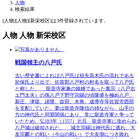
人物
検索結果
[人物][人物][新栄校区]は3件登録されています。
人物 人物 新栄校区
戦国領主の八戸氏
古い歴史書によれば八戸氏は祖先高木氏の流れである
於保氏より出で、佐賀郡八戸村の村名を取って八戸氏
と称した。 龍造寺家兼の娘婿であった胤宗（八戸右
エ門太夫）の孫八戸下野守宗睗の頃隆盛を極め八戸、
新庄、津留、諸隈、益田、木角、成導寺等佐賀市西部
を支配していた。妻は龍造寺隆信の姉ながら、山手の
方の神代氏と同盟関係にあり、常に龍造寺軍と争って
いたため、弘治3年（1557）元旦、龍造寺軍に攻められ
八戸城は破却された。 城主宗睗は神代氏に逃れ、大
友宗麟との戦い（今山の戦い）で大友側につき敗れ