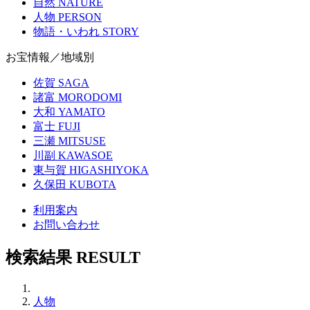
自然
NATURE
人物
PERSON
物語・いわれ
STORY
お宝情報／地域別
佐賀
SAGA
諸富
MORODOMI
大和
YAMATO
富士
FUJI
三瀬
MITSUSE
川副
KAWASOE
東与賀
HIGASHIYOKA
久保田
KUBOTA
利用案内
お問い合わせ
検索結果
RESULT
人物