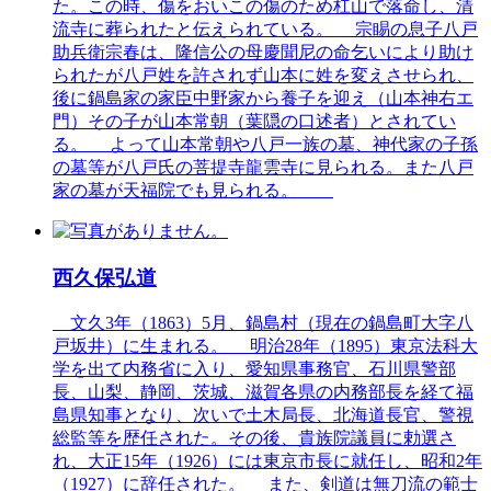
た。この時、傷をおいこの傷のため杠山で落命し、清
流寺に葬られたと伝えられている。 宗睗の息子八戸
助兵衛宗春は、隆信公の母慶聞尼の命乞いにより助け
られたが八戸姓を許されず山本に姓を変えさせられ、
後に鍋島家の家臣中野家から養子を迎え（山本神右エ
門）その子が山本常朝（葉隠の口述者）とされてい
る。 よって山本常朝や八戸一族の墓、神代家の子孫
の墓等が八戸氏の菩提寺龍雲寺に見られる。また八戸
家の墓が天福院でも見られる。
西久保弘道
文久3年（1863）5月、鍋島村（現在の鍋島町大字八
戸坂井）に生まれる。 明治28年（1895）東京法科大
学を出て内務省に入り、愛知県事務官、石川県警部
長、山梨、静岡、茨城、滋賀各県の内務部長を経て福
島県知事となり、次いで土木局長、北海道長官、警視
総監等を歴任された。その後、貴族院議員に勅選さ
れ、大正15年（1926）には東京市長に就任し、昭和2年
（1927）に辞任された。 また、剣道は無刀流の範士