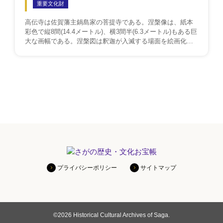
重要文化財
左衛門の家臣であったが、寛保2年(1742)に絵師として本藩
に召しかかえられたと伝えられる。
高伝寺は佐賀藩主鍋島家の菩提寺である。涅槃像は、紙本
彩色で縦8間(14.4メートル)、横3間半(6.3メートル)もある巨
大な画幅である。涅槃図は釈迦が入滅する場面を絵画化し
たもので涅槃会の際に寺院の本堂に掲げられる。高伝寺に
おいては、4月19日を中心とした釈迦堂開扉に公開されてい
る。 『葉隠聞書』に、佐賀藩3代藩主鍋島綱茂が、京都在
住の経師(表具師)若井利左衛門の協力を得て、京都東福寺に
ある兆殿司筆のものを摸写させたものと記述されている。
作者は不明である。箱の蓋の裏には「宝永三年(1706)十月二
十一日京都室町通松原上ル高ノ辻町経師若井利左衛門利
久」と書かれた紙がはられている。おそらく涅槃像が完成
した日付であろう。 また、画幅の裏面に「天保十三年
(1842)十一月再興」と書かれているものは、修復した日付だ
と思われる。 この大涅槃像は、市内における代表的なもの
のひとつとしてその価値が高い。
プライバシーポリシー
サイトマップ
©
2026 Historical Cultural Archives of Saga.