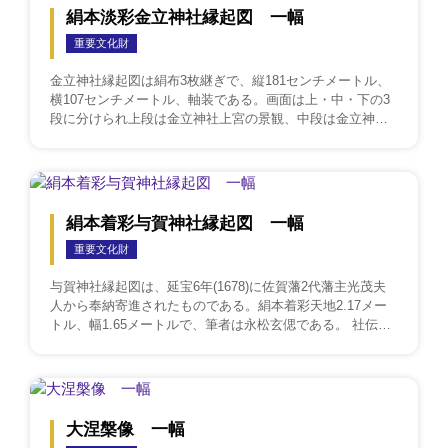
絹本淡彩金立神社縁起図 一幅
重要文化財
金立神社縁起図は絹布3枚継ぎで、縦181センチメートル、
横107センチメートル、軸装である。画面は上・中・下の3
段に分けられ上段は金立神社上宮の景観、中段は金立神社
下宮、下段は徐福上陸の場と3部から構成されている。大和
絵に近い筆法であって細密に描かれ、多くの人物を配して
動的に画面を展開させている。 金立神社の祭神にちなむ徐
福伝説を描き、金立神社上宮の景観と信仰関係の遺跡を詳
細に描写している。箱書によれば正保5年(1648)に鍋島茂笵
絹本着彩与賀神社縁起図 一幅
がこの縁起図の箱を新調しているが、絵の構図や色彩等か
重要文化財
ら見て、また現在金立神社下宮に移されている「蓬來島本
地弁才天」の石造から考えて、この図は箱が新調された正
与賀神社縁起図は、延宝6年(1678)に佐賀藩2代藩主光茂夫
保年間ごろの作成になるものと推定される。 一部に汚損の
人から奉納寄進されたものである。絹本着彩天地2.17メー
箇所があり、やや褐色がかっているが、神社や寺院などの
トル、幅1.65メートルで、筆者は永松玄偲である。 社伝に
縁起図としては県内所在のものとしては最もすぐれたもの
もとづき、神を感知してから社を創建し、御神幸が行われ
のひとつであり、近世絵画としてもその価値は高く評価さ
るまでの過程を、物語風に展開した画面構成となってい
れるものである。また、古い由緒を持った金立神社の信仰
る。画題は建物・人物・山川・樹木の4種からなり、人物を
を研究する歴史的資料としての価値も高い。
はじめとして、描写は細密で、画面の構成も整っており、
大和絵風に描写されている。 筆者の永松玄偲は、佐賀の画
大涅槃像 一幅
家永松秀精の父で、子秀精は源左衛門と称し、元鍋島弥平