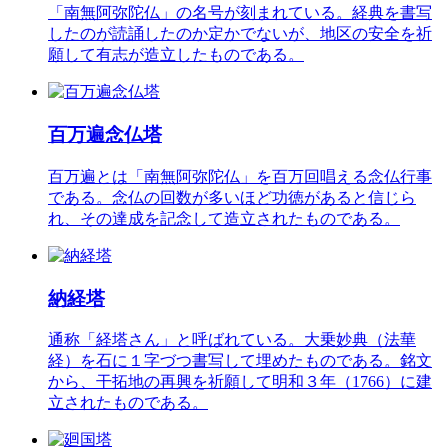
「南無阿弥陀仏」の名号が刻まれている。経典を書写
したのが読誦したのか定かでないが、地区の安全を祈
願して有志が造立したものである。
百万遍念仏塔
百万遍とは「南無阿弥陀仏」を百万回唱える念仏行事
である。念仏の回数が多いほど功徳があると信じら
れ、その達成を記念して造立されたものである。
納経塔
通称「経塔さん」と呼ばれている。大乗妙典（法華
経）を石に１字づつ書写して埋めたものである。銘文
から、干拓地の再興を祈願して明和３年（1766）に建
立されたものである。