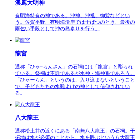
澳嶌大明神
有明海特有の神である。沖神、沖祗、御髪などとい
う。佐賀平野、有明海沿岸では干ばつのとき、最後の
雨乞い手段として沖の島参りを行う。
龍宮
通称「ひゃ−らんさん」の石祠には「龍宮」と彫られ
ている。祭祠は不詳であるが水神・海神系であろう。
「ひゃーらん」というのは、入り込まないということ
で、子どもたちの水難よけの神として信仰されてい
る。
八大龍王
通称松土井の近くにある「南無八大龍王」の石祠。干
拓地は水が必須のことから、水を呼ぶという八大龍王