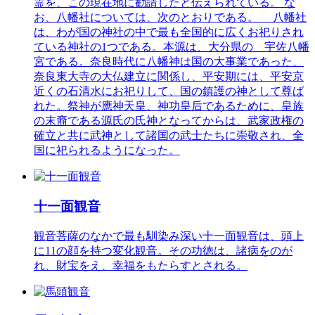
霊を、この現在地に勧請したと伝えられている。 な
お、八幡社については、次のとおりである。 八幡社
は、わが国の神社の中で最も全国的に広くお祀りされ
ている神社の1つである。本源は、大分県の 宇佐八幡
宮である。奈良時代に八幡神は国の大事業であった、
奈良東大寺の大仏建立に関係し、平安期には、平安京
近くの石清水にお祀りして、国の鎮護の神として尊ば
れた。祭神が應神天皇、神功皇后であるために、皇族
の末裔である源氏の氏神となってからは、武家政権の
確立と共に武神として諸国の武士たちに崇敬され、全
国に祀られるようになった。
十一面観音
観音菩薩のなかで最も馴染み深い十一面観音は、頭上
に11の顔を持つ変化観音。その功徳は、諸病をのが
れ、財宝をえ、幸福をもたらすとされる。