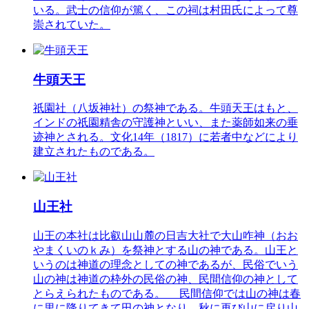
いる。武士の信仰が篤く、この祠は村田氏によって尊
崇されていた。
牛頭天王
祇園社（八坂神社）の祭神である。牛頭天王はもと、
インドの祇園精舎の守護神といい、また薬師如来の垂
迹神とされる。文化14年（1817）に若者中などにより
建立されたものである。
山王社
山王の本社は比叡山山麓の日吉大社で大山咋神（おお
やまくいのｋみ）を祭神とする山の神である。山王と
いうのは神道の理念としての神であるが、民俗でいう
山の神は神道の枠外の民俗の神、民間信仰の神として
とらえられたものである。 民間信仰では山の神は春
に里に降りてきて田の神となり、秋に再び山に戻り山