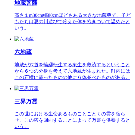
地蔵菩薩
高さ１m30cm幅80cmほどもある大きな地蔵尊で、子ど
もたちは夏の川遊びで冷えた体を抱きついて温めたと
いう。
六地蔵
地蔵が六道を輪廻転生する衆生を救済するということ
から６つの分身を考えて六地蔵が生まれた。町内には
この石幢に彫ったものの他に６体並べたものがある。
三界万霊
この世における生命あるものことごとくの霊を宿ら
せ、この塔を回向することによって万霊を供養すると
いう。