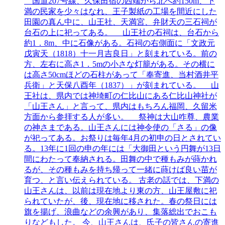
国道207号線、久保田宿の西端から北へ約150m、下
満の民家を少々はなれ、王子製紙の工場を間近にした
田園の真ん中に、山王社、天満宮、弁財天の三石祠が
台石の上に祀ってある。 山王社の石祠は、台石から
約1．8m、中に石像がある。石祠の右側面に「文政元
戊寅天（1818）十一月吉良日」と刻まれている。前の
方、左右に高さ1．5mの小さな灯籠がある。その横に
は高さ50cmほどの石柱があって「奉寄進、当村酒井平
兵衛」と天保八酉年（1837）」が刻まれている。 山
王社は、県内では神埼町の仁比山にある仁比山神社が
「山王さん」と言って、県内はもちろん福岡、久留米
方面から参拝する人が多い。 祭神は大山咋尊、農業
の神さまである。山王さんには神令使の「さる」の像
が祀ってある。お祭りは毎年4月の初申の日とされてい
る。13年に1回の申の年には「大御田という円舞が13日
間にわたって奉納される。田舞の中で種もみが蒔かれ
るが、その種もみを持ち帰って一緒に蒔けば良い苗が
育つ、と言い伝えられている。 古老の話では、下満の
山王さんは、以前は現在地より東の方、山王屋敷に祀
られていたが、後、現在地に移された。春の祭日には
旗を揚げ、浪曲などの余興があり、集落総出でおこも
りなどもした。 今、山王さんは、氏子の皆さんの寄進