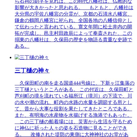
ら石祠の刻字を見れば、この時代八幡社は、仏教的な
影響が大きかったと思われる。 もともと、八幡社は
大分県の宇佐八幡宮の分霊が、京都の石清水八幡宮、
鎌倉の鶴岡八幡宮に祀られ、全国各地の八幡信仰とし
て伝わったと言われている。寛文年間に松土井内の開
拓が完成し、邑主村田政辰によって奉斎された、この
搦東の八幡社は、久保田の歴史を物語る貴重な史跡で
ある。
三丁樋の神々
久保田町の南を走る国道444号線に、下新ヶ江集落の
三丁樋というところがある。 この付近は、久保田町と
芦刈町の境を流れている福所江（境川）の下流で、川
の水や潮の流れ、町内の水路の水量を調節する所とし
て、昔から大事な役割を果たしてきたところである。
また、有明海の水産物を水揚げする漁港でもあった。
この三丁樋の船着場には、災害から生活を守るため
に神仏に祈った人々の姿を石造物に見ることができ
る。 改修された堤防の東側に大神神社のお堂があ