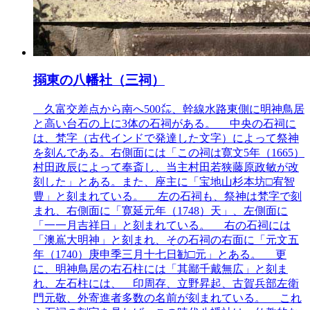
搦東の八幡社（三祠）
久富交差点から南へ500㍍、幹線水路東側に明神鳥居
と高い台石の上に3体の石祠がある。 中央の石祠に
は、梵字（古代インドで発達した文字）によって祭神
を刻んである。右側面には「この祠は寛文5年（1665）
村田政辰によって奉斎し、当主村田若狭藤原政敏が改
刻した」とある。また、座主に「宝地山杉本坊□宥智
豊」と刻まれている。 左の石祠も、祭神は梵字で刻
まれ、右側面に「寛延元年（1748）天」、左側面に
「一一月吉祥日」と刻まれている。 右の石祠には
「澳嶌大明神」と刻まれ、その石祠の右面に「元文五
年（1740）庚申季三月十七日勧□元」とある。 更
に、明神鳥居の右石柱には「其鄙千戴無広」と刻ま
れ、左石柱には、 印周存、立野昇起、古賀兵部左衛
門元敬、外寄進者多数の名前が刻まれている。 これ