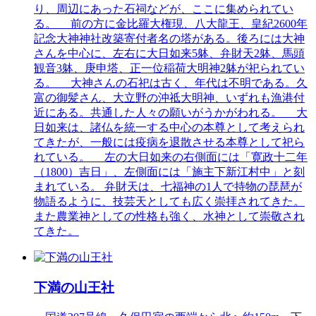
り、周辺にあった石祠などが、ここに集められてい
る。 前の方に金比羅大権現、八大龍王、皇紀2600年
記念大神神社改築寄付者名の塔がある。後ろには大神
さんを中心に、左右に大日如来5躰、弁財天2躰、馬頭
観音3躰、庚申塔、正一位稲荷大明神2躰が祀られてい
る。 大神さんの石祀は古く、年代は不明である。久
富の御髪さん、大立野の沖祗大明神、いずれも漁港付
近にある。共通した人々の願いがうかがわれる。 大
日如来は、諸仏を統一する中心の本尊として考えられ
てきたが、一般には疫病を退散させる本尊として祀ら
れている。 左の大日如来の右側面には「寛政十二年
（1800）吉日」、左側面には「施主下新江村中」と刻
まれている。 弁財天は、七福神の1人で持物の琵琶が
物語るように、技芸天としても広く崇拝されてきた。
また農業神としての性格も強く、水神として崇敬され
てきた。
下満の山王社