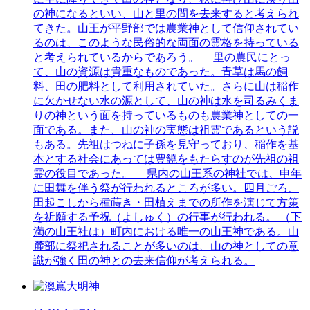
の神になるといい、山と里の間を去来すると考えられ
てきた。山王が平野部では農業神として信仰されてい
るのは、このような民俗的な両面の霊格を持っている
と考えられているからであろう。 里の農民にとっ
て、山の資源は貴重なものであった。青草は馬の飼
料、田の肥料として利用されていた。さらに山は稲作
に欠かせない水の源として、山の神は水を司るみくま
りの神という面を持っているものも農業神としての一
面である。また、山の神の実態は祖霊であるという説
もある。先祖はつねに子孫を見守っており、稲作を基
本とする社会にあっては豊饒をもたらすのが先祖の祖
霊の役目であった。 県内の山王系の神社では、申年
に田舞を伴う祭が行われるところが多い。四月ごろ、
田起こしから種蒔き・田植えまでの所作を演じて方策
を祈願する予祝（よしゅく）の行事が行われる。 （下
満の山王社は）町内における唯一の山王神である。山
麓部に祭祀されることが多いのは、山の神としての意
識が強く田の神との去来信仰が考えられる。