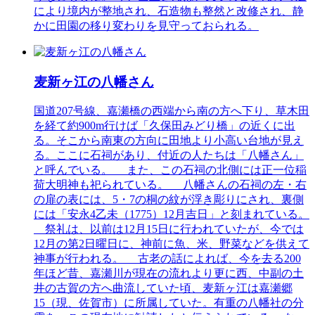
により境内が整地され、石造物も整然と改修され、静
かに田園の移り変わりを見守っておられる。
麦新ヶ江の八幡さん
国道207号線、嘉瀬橋の西端から南の方へ下り、草木田
を経て約900m行けば「久保田みどり橋」の近くに出
る。そこから南東の方向に田地より小高い台地が見え
る。ここに石祠があり、付近の人たちは「八幡さん」
と呼んでいる。 また、この石祠の北側には正一位稲
荷大明神も祀られている。 八幡さんの石祠の左・右
の扉の表には、5・7の桐の紋が浮き彫りにされ、裏側
には「安永4乙未（1775）12月吉日」と刻まれている。
祭礼は、以前は12月15日に行われていたが、今では
12月の第2日曜日に、神前に魚、米、野菜などを供えて
神事が行われる。 古老の話によれば、今を去る200
年ほど昔、嘉瀬川が現在の流れより更に西、中副の土
井の古賀の方へ曲流していた頃、麦新ヶ江は嘉瀬郷
15（現、佐賀市）に所属していた。有重の八幡社の分