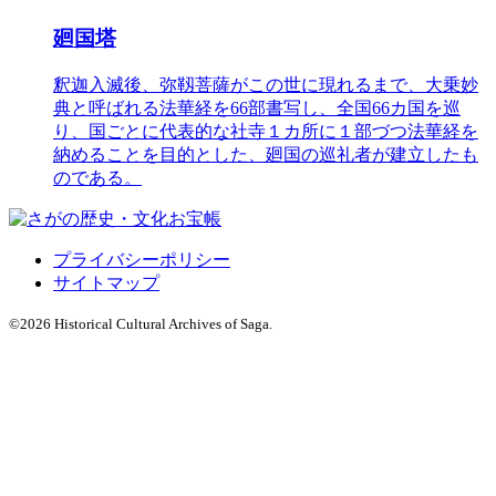
廻国塔
釈迦入滅後、弥靱菩薩がこの世に現れるまで、大乗妙
典と呼ばれる法華経を66部書写し、全国66カ国を巡
り、国ごとに代表的な社寺１カ所に１部づつ法華経を
納めることを目的とした、廻国の巡礼者が建立したも
のである。
プライバシーポリシー
サイトマップ
©
2026 Historical Cultural Archives of Saga.