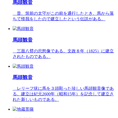
馬頭観音
昔、筑前の太守がこの前を通行したとき、馬から落
ちて怪我をしたので建立したという伝説がある。
馬頭観音
三面八臂の忿怒像である。文政８年（1825）に建立
されたものである。
馬頭観音
レリーフ状に馬を３頭彫った珍しい馬頭観音像であ
る。建立は紀元2600年（昭和15年）を記念して建立さ
れた新しいものである。