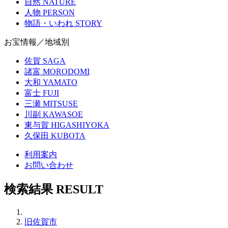
自然
NATURE
人物
PERSON
物語・いわれ
STORY
お宝情報／地域別
佐賀
SAGA
諸富
MORODOMI
大和
YAMATO
富士
FUJI
三瀬
MITSUSE
川副
KAWASOE
東与賀
HIGASHIYOKA
久保田
KUBOTA
利用案内
お問い合わせ
検索結果
RESULT
旧佐賀市