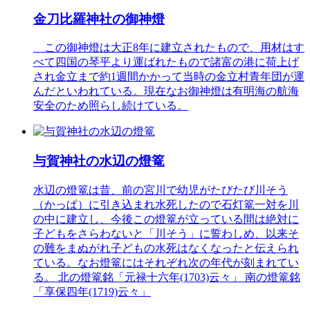
金刀比羅神社の御神燈
この御神燈は大正8年に建立されたもので、用材はす
べて四国の琴平より運ばれたもので諸富の港に荷上げ
され金立まで約1週間かかって当時の金立村青年団が運
んだといわれている。現在なお御神燈は有明海の航海
安全のため照らし続けている。
与賀神社の水辺の燈篭
水辺の燈篭は昔、前の宮川で幼児がたびたび川そう
（かっぱ）に引き込まれ水死したので石灯篭一対を川
の中に建立し、今後この燈篭が立っている間は絶対に
子どもをさらわないと「川そう」に誓わしめ、以来そ
の難をまぬがれ子どもの水死はなくなったと伝えられ
ている。なお燈篭にはそれぞれ次の年代が刻まれてい
る。 北の燈篭銘「元禄十六年(1703)云々」 南の燈篭銘
「享保四年(1719)云々」