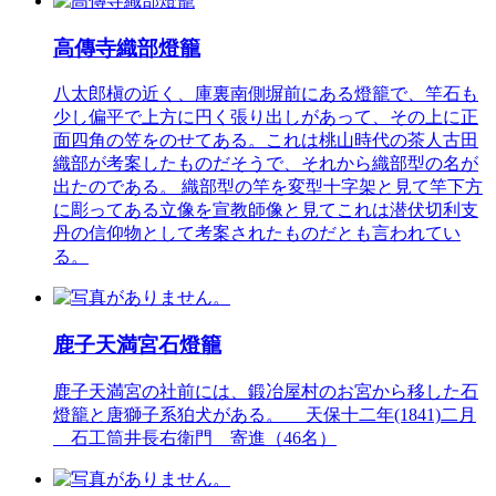
高傳寺織部燈籠
八太郎槇の近く、庫裏南側塀前にある燈籠で、竿石も
少し偏平で上方に円く張り出しがあって、その上に正
面四角の笠をのせてある。これは桃山時代の茶人古田
織部が考案したものだそうで、それから織部型の名が
出たのである。 織部型の竿を変型十字架と見て竿下方
に彫ってある立像を宣教師像と見てこれは潜伏切利支
丹の信仰物として考案されたものだとも言われてい
る。
鹿子天満宮石燈籠
鹿子天満宮の社前には、鍛冶屋村のお宮から移した石
燈籠と唐獅子系狛犬がある。 天保十二年(1841)二月
石工筒井長右衛門 寄進（46名）