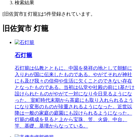
検索結果
[旧佐賀市][ 灯籠]は5件登録されています。
旧佐賀市 灯籠
石灯籠
石灯籠は仏教とともに、中国を発祥の地として朝鮮に
入りわが国に伝来したものである。やがてそれが神社
にも及び我々の信仰や生活に欠くことのできない存在
となったものである。当初は仏堂や社殿の前に1基だけ
設けられたものがやがて一対になり今日見るようにな
った。 室町時代末期から茶庭にも取り入れられるよう
になり変形のものが珍重されるようになった。近世以
降は一般の家庭の庭園にも設けられるようになった。
灯籠の構成を見ると上から宝珠、笠、火袋、中台、
竿、基礎、基壇からなっている。