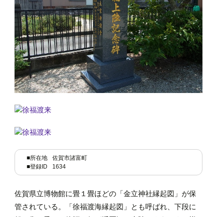
■所在地
佐賀市諸富町
■登録ID
1634
佐賀県立博物館に畳１畳ほどの「金立神社縁起図」が保
管されている。「徐福渡海縁起図」とも呼ばれ、下段に