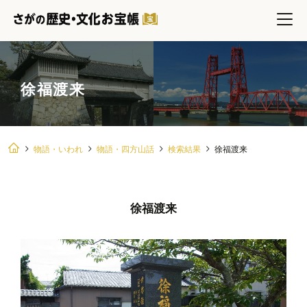
徐福渡来
物語・いわれ
物語・四方山話
検索結果
徐福渡来
徐福渡来