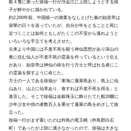
船４隻に乗った徐福一行が浮盃江に上陸しようとする様
子が鮮やかに描かれている。
約2,200年前、中国統一の偉業をなしとげた秦の始皇帝は
栄華の日々を送っていたが、自分が年をとることと死に
近づくことは如何ともしがたくこの不安から逃れようと
いろいろな手立てを考えさせた。
古来より中国には不老不死を願う神仙思想があり深山の
奥に住む仙人が不老不死の霊薬を作っているという伝え
があり、始皇帝は神仙の術を行う方士と呼ばれる者にこ
の霊薬を探すように命じた。
方士の一人である徐福が「東海に蓬萊島あり、島上に仙
山あり、山上に仙草あり、食すれば不老不死を得る」と
進言した。そこで徐福は金銀珠玉に飾りたてた船20艘に
少年少女や供の者数百人を乗せて蓬萊の島をめざして旅
立った。
徐福一行がまず着いたのは杵島の竜王崎（杵島郡白石
町）であったが上陸に適さなかったので、徐福は大きな