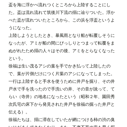
盃を海に浮かべ流れつくところから上陸することにし
た。盃は流れ流れて筑後川下流の搦に辿りついた。浮か
べた盃が流れついたところから、この浜を浮盃というよ
うになった。
上陸しようとしたとき、暴風雨となり船が転覆しそうに
なったが、アミが船の間にびっしりとつまって転覆をま
ぬがれたため搦の人々はその後、アミをとらなくなった
という。
徐福は生い茂るアシの葉を手でかき払って上陸したの
で、葉が片側だけにつく片葉のアシになってしまった。
一行は上陸すると手水を使うために井戸を掘り、その井
戸水で手を洗ったので手洗いの井、その音が訛って、て
らい（寺井）の地名になったという（昭和２年、園田秀
次氏宅の床下から発見された井戸を徐福の掘った井戸と
伝える）。
徐福たちは、搦に滞在していたが網につける柿の渋の臭