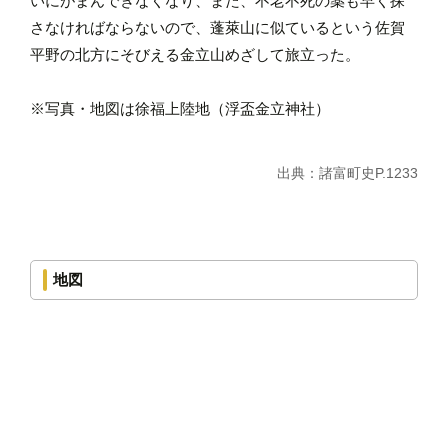
いにがまんできなくなり、また、不老不死の薬も早く探
さなければならないので、蓬萊山に似ているという佐賀
平野の北方にそびえる金立山めざして旅立った。
※写真・地図は徐福上陸地（浮盃金立神社）
出典：諸富町史P.1233
地図