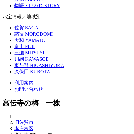
物語・いわれ
STORY
お宝情報／地域別
佐賀
SAGA
諸富
MORODOMI
大和
YAMATO
富士
FUJI
三瀬
MITSUSE
川副
KAWASOE
東与賀
HIGASHIYOKA
久保田
KUBOTA
利用案内
お問い合わせ
高伝寺の梅 一株
旧佐賀市
本庄校区