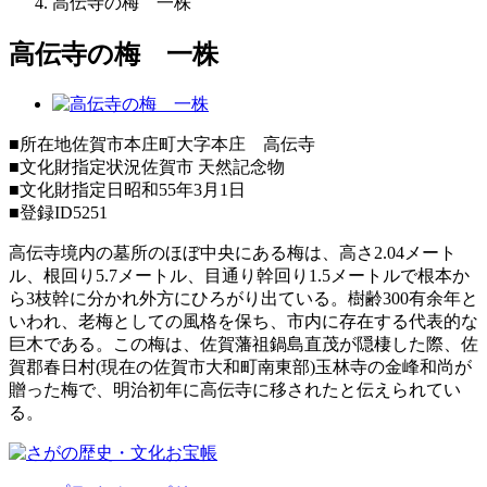
高伝寺の梅 一株
高伝寺の梅 一株
■所在地
佐賀市本庄町大字本庄 高伝寺
■文化財指定状況
佐賀市 天然記念物
■文化財指定日
昭和55年3月1日
■登録ID
5251
高伝寺境内の墓所のほぼ中央にある梅は、高さ2.04メート
ル、根回り5.7メートル、目通り幹回り1.5メートルで根本か
ら3枝幹に分かれ外方にひろがり出ている。樹齢300有余年と
いわれ、老梅としての風格を保ち、市内に存在する代表的な
巨木である。この梅は、佐賀藩祖鍋島直茂が隠棲した際、佐
賀郡春日村(現在の佐賀市大和町南東部)玉林寺の金峰和尚が
贈った梅で、明治初年に高伝寺に移されたと伝えられてい
る。