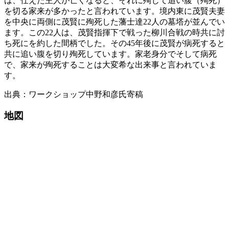
は、仕えた主人が亡くなると、それに殉じて追い腹（殉死）
を切る家来が多かったと言われています。境内東に茂賢夫妻
を中央に両側に茂賢に殉死した藩士達22人の墓塔が並んでい
ます。この22人は、茂賢指揮下で戦った柳川合戦の時共に討
ち死にを約した間柄でした。その45年後に茂賢が病死すると
共に追い腹を切り殉死しています。家老身分でそして病死
で、家来が殉死することは大変希な出来事と言われていま
す。
出典：ワークショップ中野和彦氏寄稿
地図