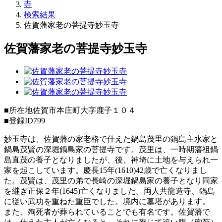
寺
検索結果
佐賀藩家老の菩提寺妙玉寺
佐賀藩家老の菩提寺妙玉寺
■所在地
佐賀市本庄町大字鹿子１０４
■登録ID
799
妙玉寺は、佐賀藩の家老格で仕えた鍋島茂里の鍋島主水家と
鍋島茂賢の深堀鍋島家の菩提寺です。茂里は、一時期藩祖鍋
島直茂の養子となりましたが、後、神埼に土地を与えられ一
家を起こしています。慶長15年(1610)42歳で亡くなりまし
た。茂賢は、茂里の弟で長崎の深堀鍋島家の養子となり同家
を継ぎ正保２年(1645)亡くなりました。両人共龍造寺、鍋島
に従い武功を重ねた重臣でした。境内に墓塔があります。
また、殉死者が葬られていることでも有名です。佐賀藩で