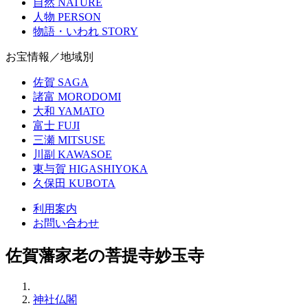
自然
NATURE
人物
PERSON
物語・いわれ
STORY
お宝情報／地域別
佐賀
SAGA
諸富
MORODOMI
大和
YAMATO
富士
FUJI
三瀬
MITSUSE
川副
KAWASOE
東与賀
HIGASHIYOKA
久保田
KUBOTA
利用案内
お問い合わせ
佐賀藩家老の菩提寺妙玉寺
神社仏閣