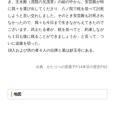
き、主水殿（茂賢の兄茂里）の組の中から、安芸殿が特
に我々を選び出してくださり、八ノ院で枕を並べて討死
しようと言い交わしました。そのとき安芸殿も討死され
なかったので、我々も今日まで生きながらえてきたので
ございます。武士たる者が、枕を並べてと、約束しなが
ら１日も後に残ることができましょうか」と言って、つ
いに追腹を切った。
18人および供の者４人の位牌と墓は妙玉寺にある。
出典：かたりべの里鹿子P.14本荘の歴史P.62
地図