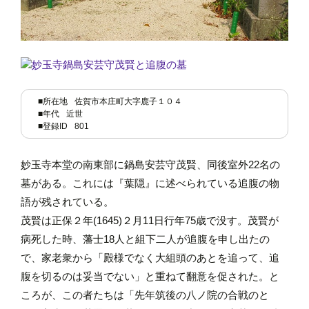
■所在地
佐賀市本庄町大字鹿子１０４
■年代
近世
■登録ID
801
妙玉寺本堂の南東部に鍋島安芸守茂賢、同後室外22名の
墓がある。これには『葉隠』に述べられている追腹の物
語が残されている。
茂賢は正保２年(1645)２月11日行年75歳で没す。茂賢が
病死した時、藩士18人と組下二人が追腹を申し出たの
で、家老衆から「殿様でなく大組頭のあとを追って、追
腹を切るのは妥当でない」と重ねて翻意を促された。と
ころが、この者たちは「先年筑後の八ノ院の合戦のと